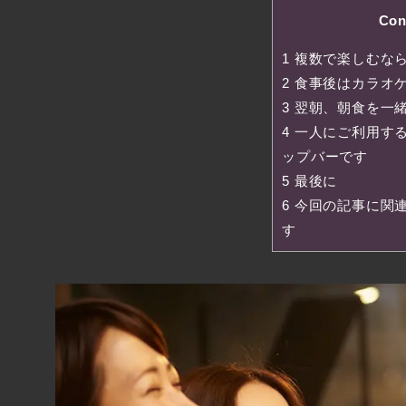
Con
1
複数で楽しむな
2
食事後はカラオ
3
翌朝、朝食を一
4
一人にご利用す
ップバーです
5
最後に
6
今回の記事に関
す