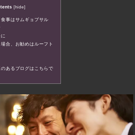
tents
[
hide
]
ら食事はサムギョプサル
ケ
緒に
る場合、お勧めはルーフト
連のあるブログはこちらで